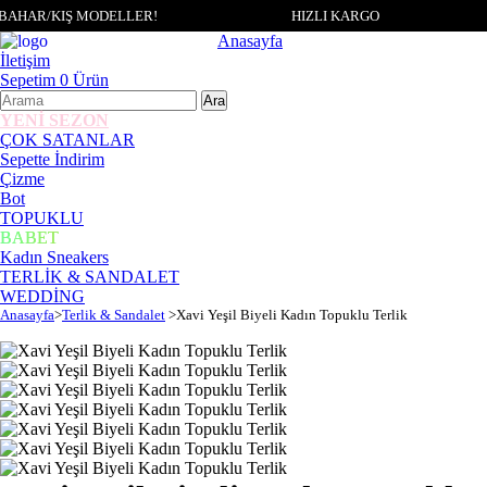
AHAR/KIŞ MODELLER!
HIZLI KARGO
Anasayfa
İletişim
Sepetim
0
Ürün
YENİ SEZON
ÇOK SATANLAR
Sepette İndirim
Çizme
Bot
TOPUKLU
BABET
Kadın Sneakers
TERLİK & SANDALET
WEDDİNG
Anasayfa
>
Terlik & Sandalet
>
Xavi Yeşil Biyeli Kadın Topuklu Terlik