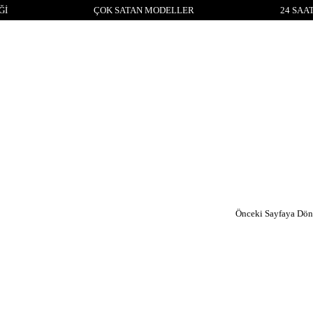
İ
ÇOK SATAN MODELLER
24 SAA
Önceki Sayfaya Dön