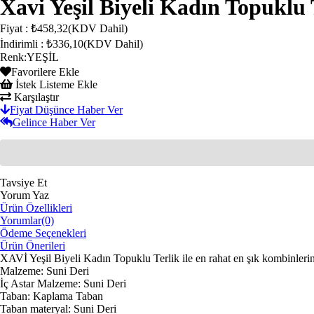
Xavi Yeşil Biyeli Kadın Topuklu
Fiyat
:
₺458,32
(KDV Dahil)
İndirimli
:
₺336,10
(KDV Dahil)
Renk
:
YEŞİL
Favorilere Ekle
İstek Listeme Ekle
Karşılaştır
Fiyat Düşünce Haber Ver
Gelince Haber Ver
Tavsiye Et
Yorum Yaz
Ürün Özellikleri
Yorumlar
(0)
Ödeme Seçenekleri
Ürün Önerileri
XAVİ Yeşil Biyeli Kadın Topuklu Terlik ile en rahat en şık kombinleri
Malzeme: Suni Deri
İç Astar Malzeme: Suni Deri
Taban: Kaplama Taban
Taban materyal: Suni Deri