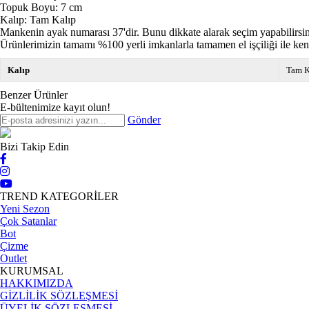
Topuk Boyu: 7 cm
Kalıp: Tam Kalıp
Mankenin ayak numarası 37'dir. Bunu dikkate alarak seçim yapabilirsin
Ürünlerimizin tamamı %100 yerli imkanlarla tamamen el işçiliği ile ken
Kalıp
Tam K
Benzer Ürünler
E-bültenimize kayıt olun!
Gönder
Bizi Takip Edin
TREND KATEGORİLER
Yeni Sezon
Çok Satanlar
Bot
Çizme
Outlet
KURUMSAL
HAKKIMIZDA
GİZLİLİK SÖZLEŞMESİ
ÜYELİK SÖZLEŞMESİ