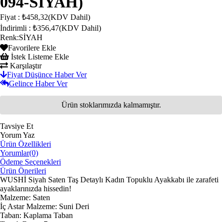
094-SİYAH)
Fiyat
:
₺458,32
(KDV Dahil)
İndirimli
:
₺356,47
(KDV Dahil)
Renk
:
SİYAH
Favorilere Ekle
İstek Listeme Ekle
Karşılaştır
Fiyat Düşünce Haber Ver
Gelince Haber Ver
Ürün stoklarımızda kalmamıştır.
Tavsiye Et
Yorum Yaz
Ürün Özellikleri
Yorumlar
(0)
Ödeme Seçenekleri
Ürün Önerileri
WUSHİ Siyah Saten Taş Detaylı Kadın Topuklu Ayakkabı ile zarafeti
ayaklarınızda hissedin!
Malzeme: Saten
İç Astar Malzeme: Suni Deri
Taban: Kaplama Taban