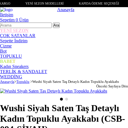
KARGO
YENİ SEZON MODELLERİ
KAPIDA ÖDEME SEÇENEĞİ
Anasayfa
İletişim
Sepetim
0
Ürün
YENİ SEZON
ÇOK SATANLAR
Sepette İndirim
Çizme
Bot
TOPUKLU
BABET
Kadın Sneakers
TERLİK & SANDALET
WEDDİNG
Anasayfa
>
Topuklu
>
Wushi Siyah Saten Taş Detaylı Kadın Topuklu Ayakkabı
Önceki Sayfaya Dön
Wushi Siyah Saten Taş Detaylı
Kadın Topuklu Ayakkabı
(CSB-