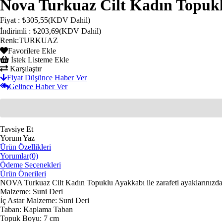
Nova Turkuaz Cilt Kadın Topuk
Fiyat
:
₺305,55
(KDV Dahil)
İndirimli
:
₺203,69
(KDV Dahil)
Renk
:
TURKUAZ
Favorilere Ekle
İstek Listeme Ekle
Karşılaştır
Fiyat Düşünce Haber Ver
Gelince Haber Ver
Tavsiye Et
Yorum Yaz
Ürün Özellikleri
Yorumlar
(0)
Ödeme Seçenekleri
Ürün Önerileri
NOVA Turkuaz Cilt Kadın Topuklu Ayakkabı ile zarafeti ayaklarınızda
Malzeme: Suni Deri
İç Astar Malzeme: Suni Deri
Taban: Kaplama Taban
Topuk Boyu: 7 cm