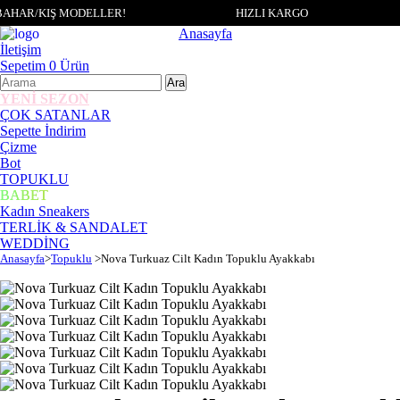
AHAR/KIŞ MODELLER!
HIZLI KARGO
Anasayfa
İletişim
Sepetim
0
Ürün
YENİ SEZON
ÇOK SATANLAR
Sepette İndirim
Çizme
Bot
TOPUKLU
BABET
Kadın Sneakers
TERLİK & SANDALET
WEDDİNG
Anasayfa
>
Topuklu
>
Nova Turkuaz Cilt Kadın Topuklu Ayakkabı