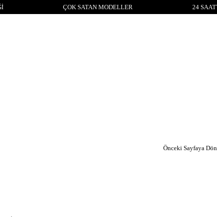
İ
ÇOK SATAN MODELLER
24 SAAT
Önceki Sayfaya Dön