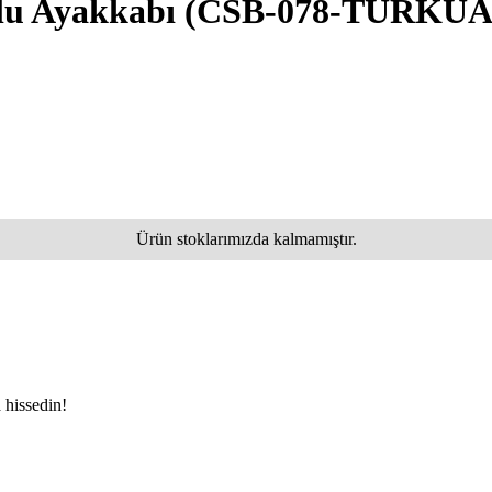
lu Ayakkabı
(CSB-078-TURKUA
Ürün stoklarımızda kalmamıştır.
 hissedin!