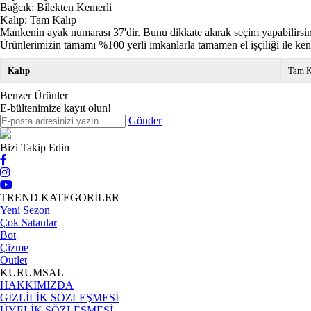
Bağcık: Bilekten Kemerli
Kalıp: Tam Kalıp
Mankenin ayak numarası 37'dir. Bunu dikkate alarak seçim yapabilirsin
Ürünlerimizin tamamı %100 yerli imkanlarla tamamen el işçiliği ile ken
Kalıp
Tam K
Benzer Ürünler
E-bültenimize kayıt olun!
Gönder
Bizi Takip Edin
TREND KATEGORİLER
Yeni Sezon
Çok Satanlar
Bot
Çizme
Outlet
KURUMSAL
HAKKIMIZDA
GİZLİLİK SÖZLEŞMESİ
ÜYELİK SÖZLEŞMESİ