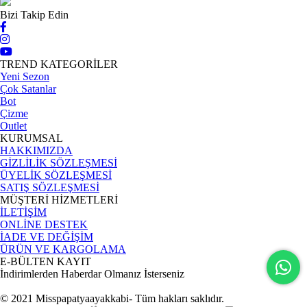
Bizi Takip Edin
TREND KATEGORİLER
Yeni Sezon
Çok Satanlar
Bot
Çizme
Outlet
KURUMSAL
HAKKIMIZDA
GİZLİLİK SÖZLEŞMESİ
ÜYELİK SÖZLEŞMESİ
SATIŞ SÖZLEŞMESİ
MÜŞTERİ HİZMETLERİ
İLETİŞİM
ONLİNE DESTEK
İADE VE DEĞİŞİM
ÜRÜN VE KARGOLAMA
E-BÜLTEN KAYIT
İndirimlerden Haberdar Olmanız İsterseniz
© 2021 Misspapatyaayakkabi- Tüm hakları saklıdır.