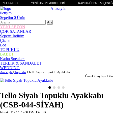
HIZLI KARGO
YENİ SEZON MODELLERİ
KAPIDA ÖDEME SEÇENEĞ
Anasayfa
İletişim
Sepetim
0
Ürün
YENİ SEZON
ÇOK SATANLAR
Sepette İndirim
Çizme
Bot
TOPUKLU
BABET
Kadın Sneakers
TERLİK & SANDALET
WEDDİNG
Anasayfa
>
Topuklu
>
Tello Siyah Topuklu Ayakkabı
Önceki Sayfaya Dön
Tello Siyah Topuklu Ayakkabı
(CSB-044-SİYAH)
Fiyat
:
₺244,43
(KDV Dahil)