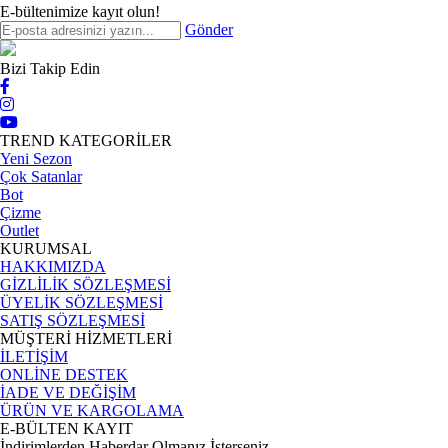
E-bültenimize kayıt olun!
Gönder
Bizi Takip Edin
TREND KATEGORİLER
Yeni Sezon
Çok Satanlar
Bot
Çizme
Outlet
KURUMSAL
HAKKIMIZDA
GİZLİLİK SÖZLEŞMESİ
ÜYELİK SÖZLEŞMESİ
SATIŞ SÖZLEŞMESİ
MÜŞTERİ HİZMETLERİ
İLETİŞİM
ONLİNE DESTEK
İADE VE DEĞİŞİM
ÜRÜN VE KARGOLAMA
E-BÜLTEN KAYIT
İndirimlerden Haberdar Olmanız İsterseniz