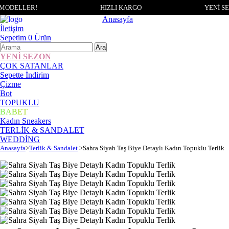
MODELLER!
HIZLI KARGO
YENİ SE
Anasayfa
İletişim
Sepetim
0
Ürün
YENİ SEZON
ÇOK SATANLAR
Sepette İndirim
Çizme
Bot
TOPUKLU
BABET
Kadın Sneakers
TERLİK & SANDALET
WEDDİNG
Anasayfa
>
Terlik & Sandalet
>
Sahra Siyah Taş Biye Detaylı Kadın Topuklu Terlik