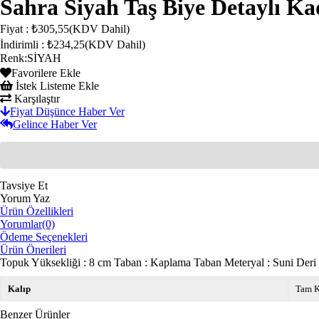
Sahra Siyah Taş Biye Detaylı Ka
Fiyat
:
₺305,55
(KDV Dahil)
İndirimli
:
₺234,25
(KDV Dahil)
Renk
:
SİYAH
Favorilere Ekle
İstek Listeme Ekle
Karşılaştır
Fiyat Düşünce Haber Ver
Gelince Haber Ver
Tavsiye Et
Yorum Yaz
Ürün Özellikleri
Yorumlar
(0)
Ödeme Seçenekleri
Ürün Önerileri
Topuk Yüksekliği : 8 cm Taban : Kaplama Taban Meteryal : Suni Deri İ
Kalıp
Tam K
Benzer Ürünler