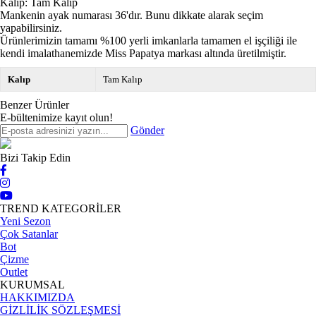
Kalıp: Tam Kalıp
Mankenin ayak numarası 36'dır. Bunu dikkate alarak seçim
yapabilirsiniz.
Ürünlerimizin tamamı %100 yerli imkanlarla tamamen el işçiliği ile
kendi imalathanemizde Miss Papatya markası altında üretilmiştir.
Kalıp
Tam Kalıp
Benzer Ürünler
E-bültenimize kayıt olun!
Gönder
Bizi Takip Edin
TREND KATEGORİLER
Yeni Sezon
Çok Satanlar
Bot
Çizme
Outlet
KURUMSAL
HAKKIMIZDA
GİZLİLİK SÖZLEŞMESİ