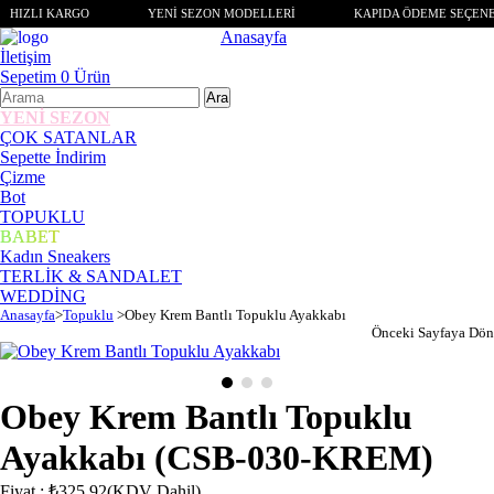
HIZLI KARGO
YENİ SEZON MODELLERİ
KAPIDA ÖDEME SEÇENE
Anasayfa
İletişim
Sepetim
0
Ürün
YENİ SEZON
ÇOK SATANLAR
Sepette İndirim
Çizme
Bot
TOPUKLU
BABET
Kadın Sneakers
TERLİK & SANDALET
WEDDİNG
Anasayfa
>
Topuklu
>
Obey Krem Bantlı Topuklu Ayakkabı
Önceki Sayfaya Dön
Obey Krem Bantlı Topuklu
Ayakkabı
(CSB-030-KREM)
Fiyat
:
₺325,92
(KDV Dahil)