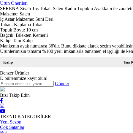
Ürün Önerileri
SERENA Siyah Taş Tokalı Saten Kadın Topuklu Ayakkabı ile zarafeti a
Malzeme: Saten
İç Astar Malzeme: Suni Deri
Taban: Kaplama Taban
Topuk Boyu: 10 cm
Bağcık: Bilekten Kemerli
Kalıp: Tam Kalıp
Mankenin ayak numarası 36'dır. Bunu dikkate alarak seçim yapabilirsin
Ürünlerimizin tamamı %100 yerli imkanlarla tamamen el işçiliği ile ken
Kalıp
Tam K
Benzer Ürünler
E-bültenimize kayıt olun!
Gönder
Bizi Takip Edin
TREND KATEGORİLER
Yeni Sezon
Çok Satanlar
Bot