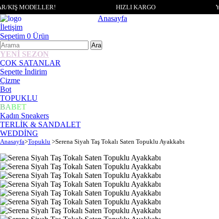
/KIŞ MODELLER!
HIZLI KARGO
Y
Anasayfa
İletişim
Sepetim
0
Ürün
YENİ SEZON
ÇOK SATANLAR
Sepette İndirim
Çizme
Bot
TOPUKLU
BABET
Kadın Sneakers
TERLİK & SANDALET
WEDDİNG
Anasayfa
>
Topuklu
>
Serena Siyah Taş Tokalı Saten Topuklu Ayakkabı