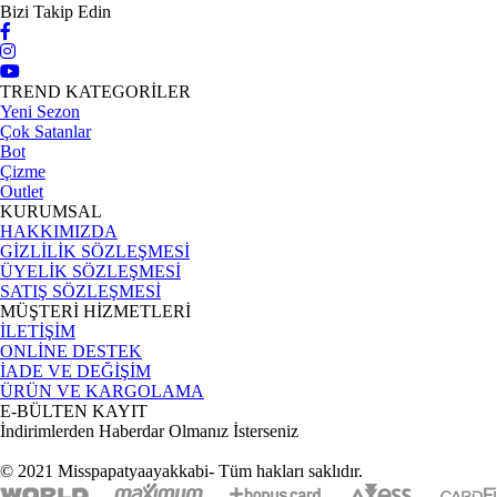
Bizi Takip Edin
TREND KATEGORİLER
Yeni Sezon
Çok Satanlar
Bot
Çizme
Outlet
KURUMSAL
HAKKIMIZDA
GİZLİLİK SÖZLEŞMESİ
ÜYELİK SÖZLEŞMESİ
SATIŞ SÖZLEŞMESİ
MÜŞTERİ HİZMETLERİ
İLETİŞİM
ONLİNE DESTEK
İADE VE DEĞİŞİM
ÜRÜN VE KARGOLAMA
E-BÜLTEN KAYIT
İndirimlerden Haberdar Olmanız İsterseniz
© 2021 Misspapatyaayakkabi- Tüm hakları saklıdır.