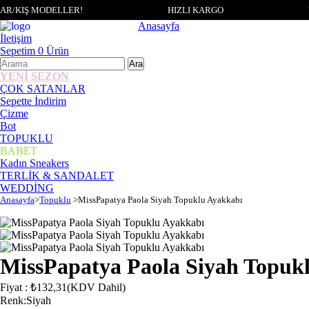
R/KIŞ MODELLER!
HIZLI KARGO
Anasayfa
İletişim
Sepetim
0
Ürün
YENİ SEZON
ÇOK SATANLAR
Sepette İndirim
Çizme
Bot
TOPUKLU
BABET
Kadın Sneakers
TERLİK & SANDALET
WEDDİNG
Anasayfa
>
Topuklu
>
MissPapatya Paola Siyah Topuklu Ayakkabı
MissPapatya Paola Siyah Topuk
Fiyat
:
₺132,31
(KDV Dahil)
Renk
:
Siyah