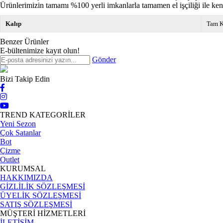
Ürünlerimizin tamamı %100 yerli imkanlarla tamamen el işçiliği ile ken
Kalıp
Tam K
Benzer Ürünler
E-bültenimize kayıt olun!
Gönder
Bizi Takip Edin
TREND KATEGORİLER
Yeni Sezon
Çok Satanlar
Bot
Çizme
Outlet
KURUMSAL
HAKKIMIZDA
GİZLİLİK SÖZLEŞMESİ
ÜYELİK SÖZLEŞMESİ
SATIŞ SÖZLEŞMESİ
MÜŞTERİ HİZMETLERİ
İLETİŞİM