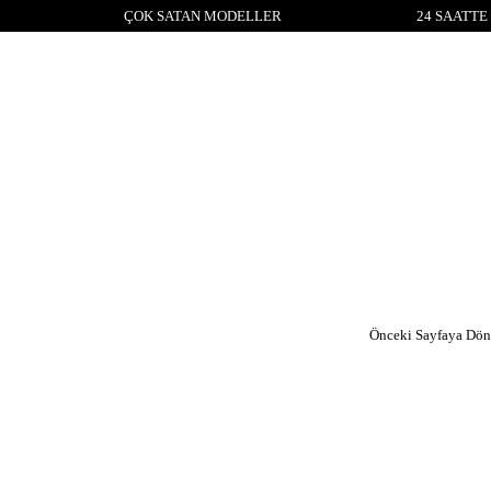
ÇOK SATAN MODELLER
24 SAATTE
Önceki Sayfaya Dön