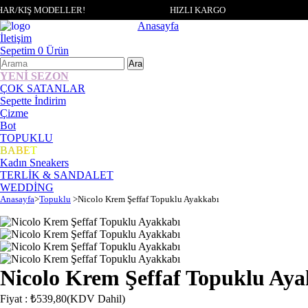
AR/KIŞ MODELLER!
HIZLI KARGO
Anasayfa
İletişim
Sepetim
0
Ürün
YENİ SEZON
ÇOK SATANLAR
Sepette İndirim
Çizme
Bot
TOPUKLU
BABET
Kadın Sneakers
TERLİK & SANDALET
WEDDİNG
Anasayfa
>
Topuklu
>
Nicolo Krem Şeffaf Topuklu Ayakkabı
Nicolo Krem Şeffaf Topuklu Ay
Fiyat
:
₺539,80
(KDV Dahil)