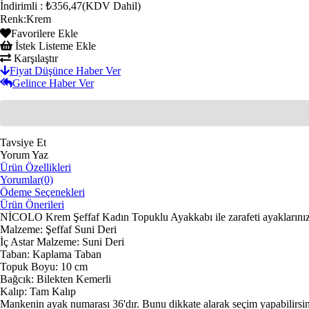
İndirimli
:
₺356,47
(KDV Dahil)
Renk
:
Krem
Favorilere Ekle
İstek Listeme Ekle
Karşılaştır
Fiyat Düşünce Haber Ver
Gelince Haber Ver
Tavsiye Et
Yorum Yaz
Ürün Özellikleri
Yorumlar
(0)
Ödeme Seçenekleri
Ürün Önerileri
NİCOLO Krem Şeffaf Kadın Topuklu Ayakkabı ile zarafeti ayaklarınız
Malzeme: Şeffaf Suni Deri
İç Astar Malzeme: Suni Deri
Taban: Kaplama Taban
Topuk Boyu: 10 cm
Bağcık: Bilekten Kemerli
Kalıp: Tam Kalıp
Mankenin ayak numarası 36'dır. Bunu dikkate alarak seçim yapabilirsin