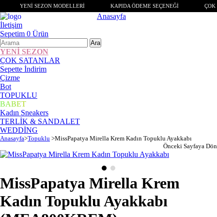
YENİ SEZON MODELLERİ
KAPIDA ÖDEME SEÇENEĞİ
ÇOK 
Anasayfa
İletişim
Sepetim
0
Ürün
YENİ SEZON
ÇOK SATANLAR
Sepette İndirim
Çizme
Bot
TOPUKLU
BABET
Kadın Sneakers
TERLİK & SANDALET
WEDDİNG
Anasayfa
>
Topuklu
>
MissPapatya Mirella Krem Kadın Topuklu Ayakkabı
Önceki Sayfaya Dön
MissPapatya Mirella Krem
Kadın Topuklu Ayakkabı