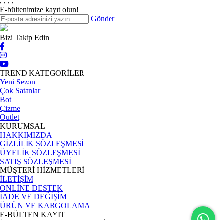
,
,
,
,
E-bültenimize kayıt olun!
Gönder
Bizi Takip Edin
TREND KATEGORİLER
Yeni Sezon
Çok Satanlar
Bot
Çizme
Outlet
KURUMSAL
HAKKIMIZDA
GİZLİLİK SÖZLEŞMESİ
ÜYELİK SÖZLEŞMESİ
SATIŞ SÖZLEŞMESİ
MÜŞTERİ HİZMETLERİ
İLETİŞİM
ONLİNE DESTEK
İADE VE DEĞİŞİM
ÜRÜN VE KARGOLAMA
E-BÜLTEN KAYIT