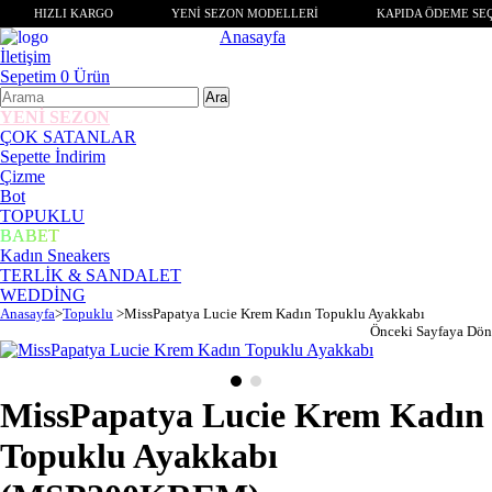
HIZLI KARGO
YENİ SEZON MODELLERİ
KAPIDA ÖDEME SEÇ
Anasayfa
İletişim
Sepetim
0
Ürün
YENİ SEZON
ÇOK SATANLAR
Sepette İndirim
Çizme
Bot
TOPUKLU
BABET
Kadın Sneakers
TERLİK & SANDALET
WEDDİNG
Anasayfa
>
Topuklu
>
MissPapatya Lucie Krem Kadın Topuklu Ayakkabı
Önceki Sayfaya Dön
MissPapatya Lucie Krem Kadın
Topuklu Ayakkabı