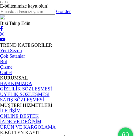
,
,
,
,
E-bültenimize kayıt olun!
Gönder
Bizi Takip Edin
TREND KATEGORİLER
Yeni Sezon
Çok Satanlar
Bot
Çizme
Outlet
KURUMSAL
HAKKIMIZDA
GİZLİLİK SÖZLEŞMESİ
ÜYELİK SÖZLEŞMESİ
SATIŞ SÖZLEŞMESİ
MÜŞTERİ HİZMETLERİ
İLETİŞİM
ONLİNE DESTEK
İADE VE DEĞİŞİM
ÜRÜN VE KARGOLAMA
E-BÜLTEN KAYIT