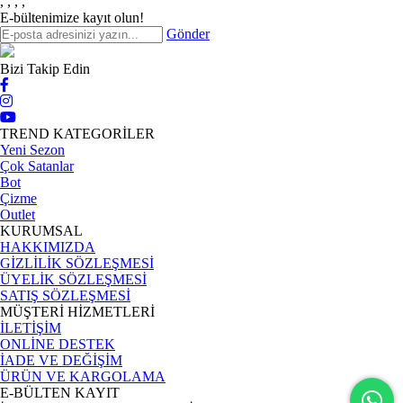
,
,
,
,
E-bültenimize kayıt olun!
Gönder
Bizi Takip Edin
TREND KATEGORİLER
Yeni Sezon
Çok Satanlar
Bot
Çizme
Outlet
KURUMSAL
HAKKIMIZDA
GİZLİLİK SÖZLEŞMESİ
ÜYELİK SÖZLEŞMESİ
SATIŞ SÖZLEŞMESİ
MÜŞTERİ HİZMETLERİ
İLETİŞİM
ONLİNE DESTEK
İADE VE DEĞİŞİM
ÜRÜN VE KARGOLAMA
E-BÜLTEN KAYIT