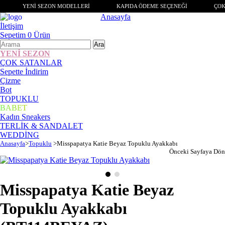
YENİ SEZON MODELLERİ
KAPIDA ÖDEME SEÇENEĞİ
ÇOK
Anasayfa
İletişim
Sepetim
0
Ürün
YENİ SEZON
ÇOK SATANLAR
Sepette İndirim
Çizme
Bot
TOPUKLU
BABET
Kadın Sneakers
TERLİK & SANDALET
WEDDİNG
Anasayfa
>
Topuklu
>
Misspapatya Katie Beyaz Topuklu Ayakkabı
Önceki Sayfaya Dön
Misspapatya Katie Beyaz
Topuklu Ayakkabı