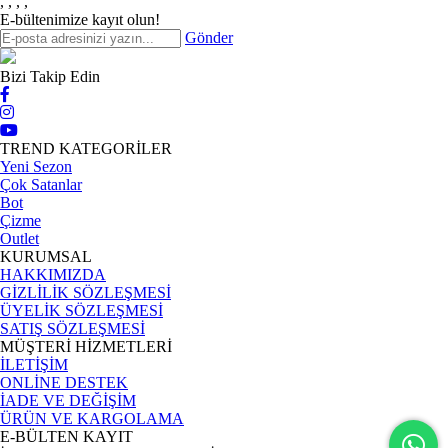
,
,
,
,
E-bültenimize kayıt olun!
Gönder
Bizi Takip Edin
TREND KATEGORİLER
Yeni Sezon
Çok Satanlar
Bot
Çizme
Outlet
KURUMSAL
HAKKIMIZDA
GİZLİLİK SÖZLEŞMESİ
ÜYELİK SÖZLEŞMESİ
SATIŞ SÖZLEŞMESİ
MÜŞTERİ HİZMETLERİ
İLETİŞİM
ONLİNE DESTEK
İADE VE DEĞİŞİM
ÜRÜN VE KARGOLAMA
E-BÜLTEN KAYIT