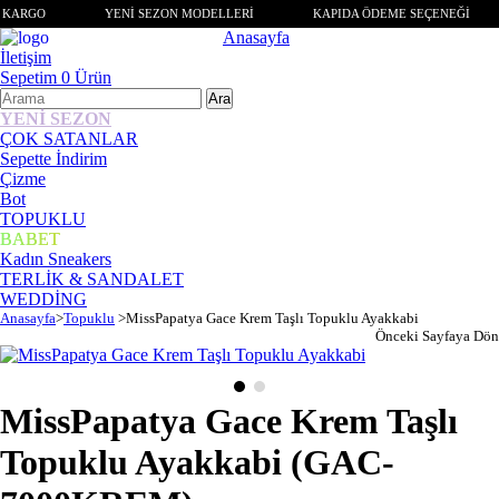
 KARGO
YENİ SEZON MODELLERİ
KAPIDA ÖDEME SEÇENEĞİ
Anasayfa
İletişim
Sepetim
0
Ürün
YENİ SEZON
ÇOK SATANLAR
Sepette İndirim
Çizme
Bot
TOPUKLU
BABET
Kadın Sneakers
TERLİK & SANDALET
WEDDİNG
Anasayfa
>
Topuklu
>
MissPapatya Gace Krem Taşlı Topuklu Ayakkabi
Önceki Sayfaya Dön
MissPapatya Gace Krem Taşlı
Topuklu Ayakkabi
(GAC-