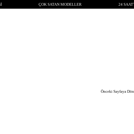
İ
ÇOK SATAN MODELLER
24 SAAT
Önceki Sayfaya Dön