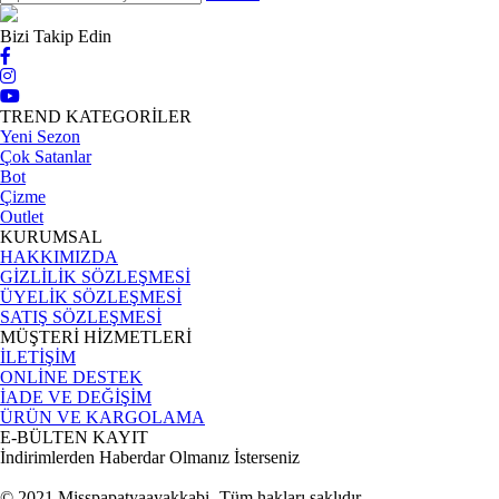
Bizi Takip Edin
TREND KATEGORİLER
Yeni Sezon
Çok Satanlar
Bot
Çizme
Outlet
KURUMSAL
HAKKIMIZDA
GİZLİLİK SÖZLEŞMESİ
ÜYELİK SÖZLEŞMESİ
SATIŞ SÖZLEŞMESİ
MÜŞTERİ HİZMETLERİ
İLETİŞİM
ONLİNE DESTEK
İADE VE DEĞİŞİM
ÜRÜN VE KARGOLAMA
E-BÜLTEN KAYIT
İndirimlerden Haberdar Olmanız İsterseniz
© 2021 Misspapatyaayakkabi- Tüm hakları saklıdır.