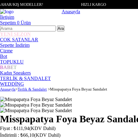
AHAR/KIŞ MODELLER!
HIZLI KARGO
Anasayfa
İletişim
Sepetim
0
Ürün
YENİ SEZON
ÇOK SATANLAR
Sepette İndirim
Çizme
Bot
TOPUKLU
BABET
Kadın Sneakers
TERLİK & SANDALET
WEDDİNG
Anasayfa
>
Terlik & Sandalet
>
Misspapatya Foya Beyaz Sandalet
Misspapatya Foya Beyaz Sandal
Fiyat
:
₺111,94
(KDV Dahil)
İndirimli
:
₺66,10
(KDV Dahil)