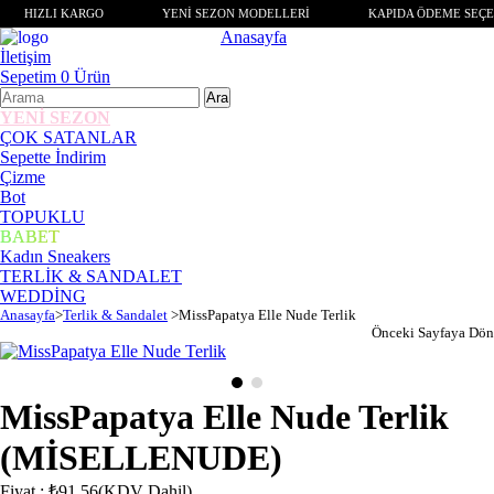
HIZLI KARGO
YENİ SEZON MODELLERİ
KAPIDA ÖDEME SEÇE
Anasayfa
İletişim
Sepetim
0
Ürün
YENİ SEZON
ÇOK SATANLAR
Sepette İndirim
Çizme
Bot
TOPUKLU
BABET
Kadın Sneakers
TERLİK & SANDALET
WEDDİNG
Anasayfa
>
Terlik & Sandalet
>
MissPapatya Elle Nude Terlik
Önceki Sayfaya Dön
MissPapatya Elle Nude Terlik
(MİSELLENUDE)
Fiyat
:
₺91,56
(KDV Dahil)