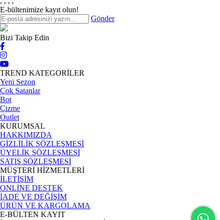
,
,
,
,
E-bültenimize kayıt olun!
Gönder
Bizi Takip Edin
TREND KATEGORİLER
Yeni Sezon
Çok Satanlar
Bot
Çizme
Outlet
KURUMSAL
HAKKIMIZDA
GİZLİLİK SÖZLEŞMESİ
ÜYELİK SÖZLEŞMESİ
SATIŞ SÖZLEŞMESİ
MÜŞTERİ HİZMETLERİ
İLETİŞİM
ONLİNE DESTEK
İADE VE DEĞİŞİM
ÜRÜN VE KARGOLAMA
E-BÜLTEN KAYIT