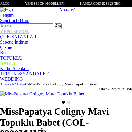
KARGO
YENİ SEZON MODELLERİ
KAPIDA ÖDEME SEÇENEĞİ
Anasayfa
İletişim
Sepetim
0
Ürün
YENİ SEZON
ÇOK SATANLAR
Sepette İndirim
Çizme
Bot
TOPUKLU
BABET
Kadın Sneakers
TERLİK & SANDALET
WEDDİNG
Anasayfa
>
Babet
>
MissPapatya Coligny Mavi Topuklu Babet
Önceki Sayfaya Dön
MissPapatya Coligny Mavi
Topuklu Babet
(COL-