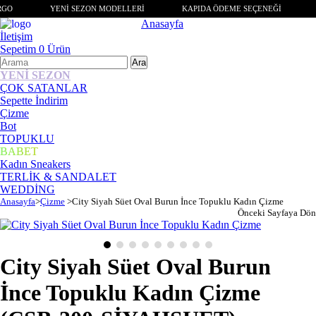
RGO
YENİ SEZON MODELLERİ
KAPIDA ÖDEME SEÇENEĞİ
Anasayfa
İletişim
Sepetim
0
Ürün
YENİ SEZON
ÇOK SATANLAR
Sepette İndirim
Çizme
Bot
TOPUKLU
BABET
Kadın Sneakers
TERLİK & SANDALET
WEDDİNG
Anasayfa
>
Çizme
>
City Siyah Süet Oval Burun İnce Topuklu Kadın Çizme
Önceki Sayfaya Dön
City Siyah Süet Oval Burun
İnce Topuklu Kadın Çizme