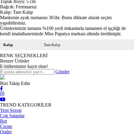
Topuk Boyu: 5 cm
Bağcık: Fermuarsız
Kalıp: Tam Kalıp
Mankenin ayak numarası 36'dır. Bunu dikkate alarak seçim
yapabilirsiniz.
Ürünlerimizin tamamı %100 yerli imkanlarla tamamen el işçiliği ile
kendi imalathanemizde Miss Papatya markası altında üretilmiştir.
Kalıp
Tam Kalıp
RENK SEÇENEKLERİ
Benzer Ürünler
E-bültenimize kayıt olun!
Gönder
Bizi Takip Edin
TREND KATEGORİLER
Yeni Sezon
Çok Satanlar
Bot
Çizme
Outlet