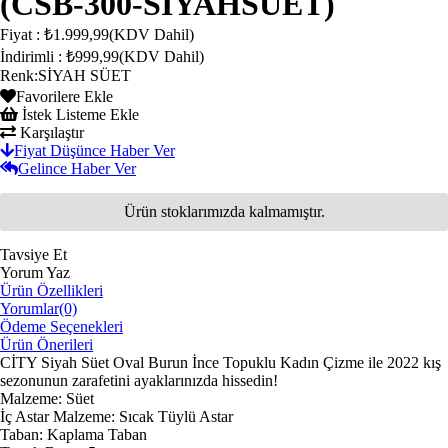
(CSB-300-SİYAHSUET)
Fiyat
:
₺1.999,99
(KDV Dahil)
İndirimli
:
₺999,99
(KDV Dahil)
Renk
:
SİYAH SÜET
Favorilere Ekle
İstek Listeme Ekle
Karşılaştır
Fiyat Düşünce Haber Ver
Gelince Haber Ver
Ürün stoklarımızda kalmamıştır.
Tavsiye Et
Yorum Yaz
Ürün Özellikleri
Yorumlar
(0)
Ödeme Seçenekleri
Ürün Önerileri
CİTY Siyah Süet Oval Burun İnce Topuklu Kadın Çizme ile 2022 kış
sezonunun zarafetini ayaklarınızda hissedin!
Malzeme: Süet
İç Astar Malzeme: Sıcak Tüylü Astar
Taban: Kaplama Taban