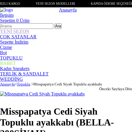
IZLI KARGO
YENİ SEZON MODELLERİ
KAPIDA ÖDEME SEÇENEĞİ
Anasayfa
İletişim
Sepetim
0
Ürün
YENİ SEZON
ÇOK SATANLAR
Sepette İndirim
Çizme
Bot
TOPUKLU
BABET
Kadın Sneakers
TERLİK & SANDALET
WEDDİNG
Anasayfa
>
Topuklu
>
Misspapatya Cedi Siyah Topuklu ayakkabı
Önceki Sayfaya Dön
Misspapatya Cedi Siyah
Topuklu ayakkabı
(BELLA-