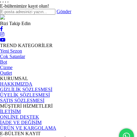
,
,
,
,
E-bültenimize kayıt olun!
Gönder
Bizi Takip Edin
TREND KATEGORİLER
Yeni Sezon
Çok Satanlar
Bot
Çizme
Outlet
KURUMSAL
HAKKIMIZDA
GİZLİLİK SÖZLEŞMESİ
ÜYELİK SÖZLEŞMESİ
SATIŞ SÖZLEŞMESİ
MÜŞTERİ HİZMETLERİ
İLETİŞİM
ONLİNE DESTEK
İADE VE DEĞİŞİM
ÜRÜN VE KARGOLAMA
E-BÜLTEN KAYIT