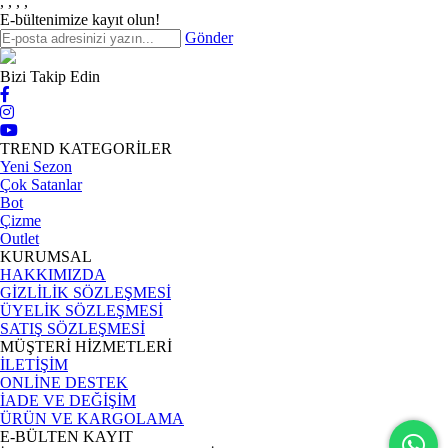
,
,
,
,
E-bültenimize kayıt olun!
Gönder
Bizi Takip Edin
TREND KATEGORİLER
Yeni Sezon
Çok Satanlar
Bot
Çizme
Outlet
KURUMSAL
HAKKIMIZDA
GİZLİLİK SÖZLEŞMESİ
ÜYELİK SÖZLEŞMESİ
SATIŞ SÖZLEŞMESİ
MÜŞTERİ HİZMETLERİ
İLETİŞİM
ONLİNE DESTEK
İADE VE DEĞİŞİM
ÜRÜN VE KARGOLAMA
E-BÜLTEN KAYIT