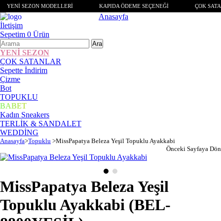
YENİ SEZON MODELLERİ
KAPIDA ÖDEME SEÇENEĞİ
ÇOK SATA
Anasayfa
İletişim
Sepetim
0
Ürün
YENİ SEZON
ÇOK SATANLAR
Sepette İndirim
Çizme
Bot
TOPUKLU
BABET
Kadın Sneakers
TERLİK & SANDALET
WEDDİNG
Anasayfa
>
Topuklu
>
MissPapatya Beleza Yeşil Topuklu Ayakkabi
Önceki Sayfaya Dön
MissPapatya Beleza Yeşil
Topuklu Ayakkabi
(BEL-