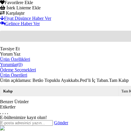
Favorilere Ekle
İstek Listeme Ekle
Karşılaştır
Fiyat Düşünce Haber Ver
Gelince Haber Ver
Tavsiye Et
Yorum Yaz
Ürün Özellikleri
Yorumlar
(0)
Ödeme Seçenekleri
Ürün Önerileri
Ürün açıklaması: Betão Topuklu Ayakkabı.Ped’li İç Taban.Tam Kalıp
Kalıp
Tam K
Benzer Ürünler
Etiketler
,
,
,
,
E-bültenimize kayıt olun!
Gönder