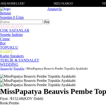
KIŞ MODELLER!
HIZLI KARGO
YE
Anasayfa
İletişim
Sepetim
0
Ürün
YENİ SEZON
ÇOK SATANLAR
Sepette İndirim
Çizme
Bot
TOPUKLU
BABET
Kadın Sneakers
TERLİK & SANDALET
WEDDİNG
Anasayfa
>
Topuklu
>
MissPapatya Beauvis Pembe Topuklu Ayakkabi
MissPapatya Beauvis Pembe To
Fiyat
:
₺152,68
(KDV Dahil)
Renk
:
Pembe