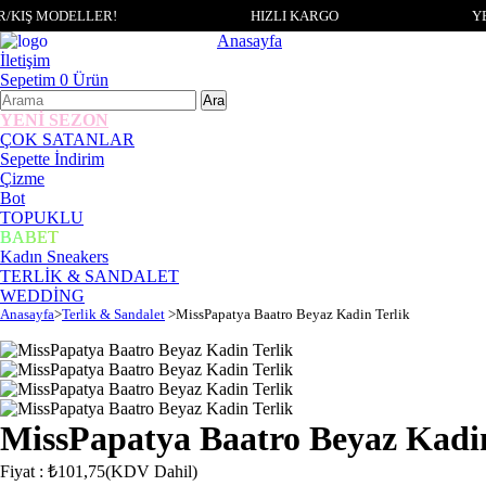
/KIŞ MODELLER!
HIZLI KARGO
YE
Anasayfa
İletişim
Sepetim
0
Ürün
YENİ SEZON
ÇOK SATANLAR
Sepette İndirim
Çizme
Bot
TOPUKLU
BABET
Kadın Sneakers
TERLİK & SANDALET
WEDDİNG
Anasayfa
>
Terlik & Sandalet
>
MissPapatya Baatro Beyaz Kadin Terlik
MissPapatya Baatro Beyaz Kadi
Fiyat
:
₺101,75
(KDV Dahil)