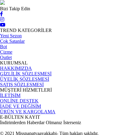
Bizi Takip Edin
TREND KATEGORİLER
Yeni Sezon
Çok Satanlar
Bot
Çizme
Outlet
KURUMSAL
HAKKIMIZDA
GİZLİLİK SÖZLEŞMESİ
ÜYELİK SÖZLEŞMESİ
SATIŞ SÖZLEŞMESİ
MÜŞTERİ HİZMETLERİ
İLETİŞİM
ONLİNE DESTEK
İADE VE DEĞİŞİM
ÜRÜN VE KARGOLAMA
E-BÜLTEN KAYIT
İndirimlerden Haberdar Olmanız İsterseniz
© 2021 Misspapatyaayakkabi- Tüm hakları saklıdır.