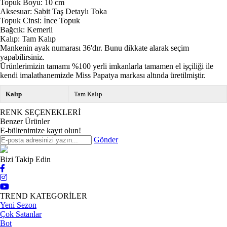
Topuk Boyu: 10 cm
Aksesuar: Sabit Taş Detaylı Toka
Topuk Cinsi: İnce Topuk
Bağcık: Kemerli
Kalıp: Tam Kalıp
Mankenin ayak numarası 36'dır. Bunu dikkate alarak seçim
yapabilirsiniz.
Ürünlerimizin tamamı %100 yerli imkanlarla tamamen el işçiliği ile
kendi imalathanemizde Miss Papatya markası altında üretilmiştir.
Kalıp
Tam Kalıp
RENK SEÇENEKLERİ
Benzer Ürünler
E-bültenimize kayıt olun!
Gönder
Bizi Takip Edin
TREND KATEGORİLER
Yeni Sezon
Çok Satanlar
Bot