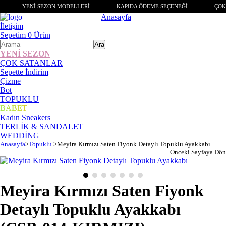
YENİ SEZON MODELLERİ
KAPIDA ÖDEME SEÇENEĞİ
ÇOK
Anasayfa
İletişim
Sepetim
0
Ürün
YENİ SEZON
ÇOK SATANLAR
Sepette İndirim
Çizme
Bot
TOPUKLU
BABET
Kadın Sneakers
TERLİK & SANDALET
WEDDİNG
Anasayfa
>
Topuklu
>
Meyira Kırmızı Saten Fiyonk Detaylı Topuklu Ayakkabı
Önceki Sayfaya Dön
Meyira Kırmızı Saten Fiyonk
Detaylı Topuklu Ayakkabı