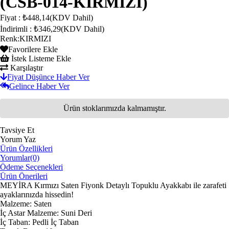
(CSB-014-KIRMIZI)
Fiyat
:
₺448,14
(KDV Dahil)
İndirimli
:
₺346,29
(KDV Dahil)
Renk
:
KIRMIZI
Favorilere Ekle
İstek Listeme Ekle
Karşılaştır
Fiyat Düşünce Haber Ver
Gelince Haber Ver
Ürün stoklarımızda kalmamıştır.
Tavsiye Et
Yorum Yaz
Ürün Özellikleri
Yorumlar
(0)
Ödeme Seçenekleri
Ürün Önerileri
MEYİRA Kırmızı Saten Fiyonk Detaylı Topuklu Ayakkabı ile zarafeti
ayaklarınızda hissedin!
Malzeme: Saten
İç Astar Malzeme: Suni Deri
İç Taban: Pedli İç Taban