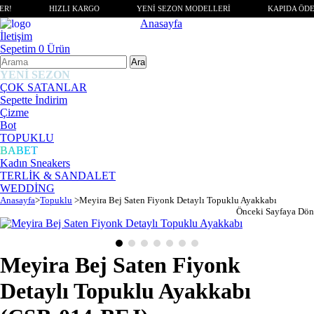
ER!
HIZLI KARGO
YENİ SEZON MODELLERİ
KAPIDA ÖDE
Anasayfa
İletişim
Sepetim
0
Ürün
YENİ SEZON
ÇOK SATANLAR
Sepette İndirim
Çizme
Bot
TOPUKLU
BABET
Kadın Sneakers
TERLİK & SANDALET
WEDDİNG
Anasayfa
>
Topuklu
>
Meyira Bej Saten Fiyonk Detaylı Topuklu Ayakkabı
Önceki Sayfaya Dön
Meyira Bej Saten Fiyonk
Detaylı Topuklu Ayakkabı