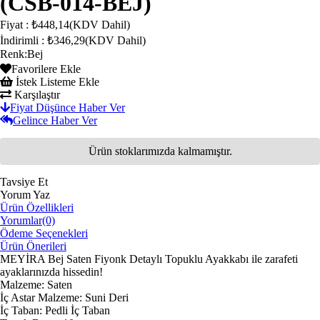
(CSB-014-BEJ)
Fiyat
:
₺448,14
(KDV Dahil)
İndirimli
:
₺346,29
(KDV Dahil)
Renk
:
Bej
Favorilere Ekle
İstek Listeme Ekle
Karşılaştır
Fiyat Düşünce Haber Ver
Gelince Haber Ver
Ürün stoklarımızda kalmamıştır.
Tavsiye Et
Yorum Yaz
Ürün Özellikleri
Yorumlar
(0)
Ödeme Seçenekleri
Ürün Önerileri
MEYİRA Bej Saten Fiyonk Detaylı Topuklu Ayakkabı ile zarafeti
ayaklarınızda hissedin!
Malzeme: Saten
İç Astar Malzeme: Suni Deri
İç Taban: Pedli İç Taban