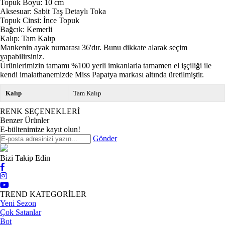
Topuk Boyu: 10 cm
Aksesuar: Sabit Taş Detaylı Toka
Topuk Cinsi: İnce Topuk
Bağcık: Kemerli
Kalıp: Tam Kalıp
Mankenin ayak numarası 36'dır. Bunu dikkate alarak seçim
yapabilirsiniz.
Ürünlerimizin tamamı %100 yerli imkanlarla tamamen el işçiliği ile
kendi imalathanemizde Miss Papatya markası altında üretilmiştir.
Kalıp
Tam Kalıp
RENK SEÇENEKLERİ
Benzer Ürünler
E-bültenimize kayıt olun!
Gönder
Bizi Takip Edin
TREND KATEGORİLER
Yeni Sezon
Çok Satanlar
Bot