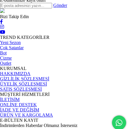
E-bültenimize kayıt olun!
Gönder
Bizi Takip Edin
TREND KATEGORİLER
Yeni Sezon
Çok Satanlar
Bot
Çizme
Outlet
KURUMSAL
HAKKIMIZDA
GİZLİLİK SÖZLEŞMESİ
ÜYELİK SÖZLEŞMESİ
SATIŞ SÖZLEŞMESİ
MÜŞTERİ HİZMETLERİ
İLETİŞİM
ONLİNE DESTEK
İADE VE DEĞİŞİM
ÜRÜN VE KARGOLAMA
E-BÜLTEN KAYIT
İndirimlerden Haberdar Olmanız İsterseniz