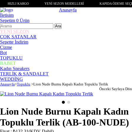
HIZLI KARGO
YENİ SEZON MODELLERİ
KAPIDA ÖDEME SEÇ
Anasayfa
İletişim
Sepetim
0
Ürün
YENİ SEZON
ÇOK SATANLAR
Sepette İndirim
Çizme
Bot
TOPUKLU
BABET
Kadın Sneakers
TERLİK & SANDALET
WEDDİNG
Anasayfa
>
Topuklu
>
Lion Nude Burnu Kapalı Kadın Topuklu Terlik
Önceki Sayfaya Dön
Lion Nude Burnu Kapalı Kadın
Topuklu Terlik
(AB-100-NUDE)
Fiyat
:
₺132,31
(KDV Dahil)