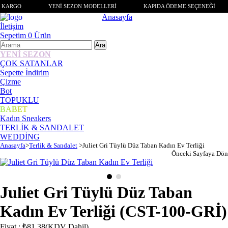
 KARGO
YENİ SEZON MODELLERİ
KAPIDA ÖDEME SEÇENEĞİ
Anasayfa
İletişim
Sepetim
0
Ürün
YENİ SEZON
ÇOK SATANLAR
Sepette İndirim
Çizme
Bot
TOPUKLU
BABET
Kadın Sneakers
TERLİK & SANDALET
WEDDİNG
Anasayfa
>
Terlik & Sandalet
>
Juliet Gri Tüylü Düz Taban Kadın Ev Terliği
Önceki Sayfaya Dön
Juliet Gri Tüylü Düz Taban
Kadın Ev Terliği
(CST-100-GRİ)
Fiyat
:
₺81,38
(KDV Dahil)