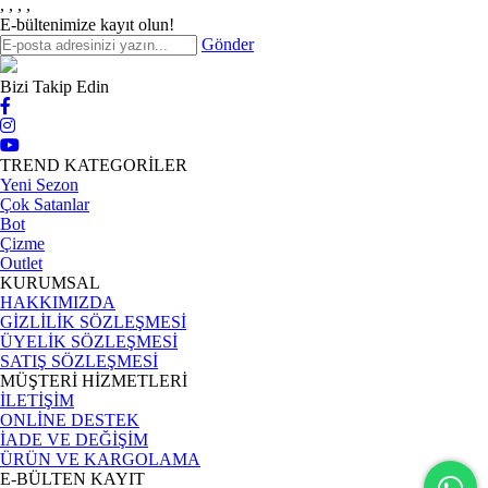
,
,
,
,
E-bültenimize kayıt olun!
Gönder
Bizi Takip Edin
TREND KATEGORİLER
Yeni Sezon
Çok Satanlar
Bot
Çizme
Outlet
KURUMSAL
HAKKIMIZDA
GİZLİLİK SÖZLEŞMESİ
ÜYELİK SÖZLEŞMESİ
SATIŞ SÖZLEŞMESİ
MÜŞTERİ HİZMETLERİ
İLETİŞİM
ONLİNE DESTEK
İADE VE DEĞİŞİM
ÜRÜN VE KARGOLAMA
E-BÜLTEN KAYIT