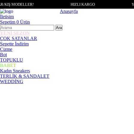
/KIŞ MODELLER!
HIZLI KARGO
Y
Anasayfa
İletişim
Sepetim
0
Ürün
YENİ SEZON
ÇOK SATANLAR
Sepette İndirim
Çizme
Bot
TOPUKLU
BABET
Kadın Sneakers
TERLİK & SANDALET
WEDDİNG