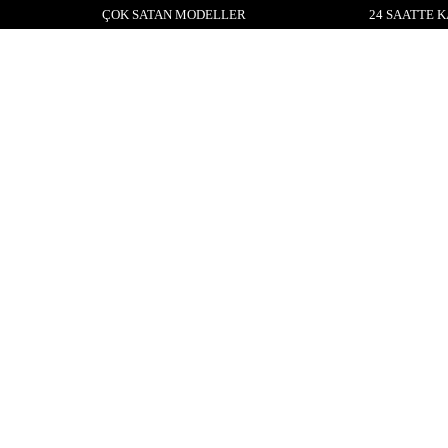
ÇOK SATAN MODELLER
24 SAATTE 