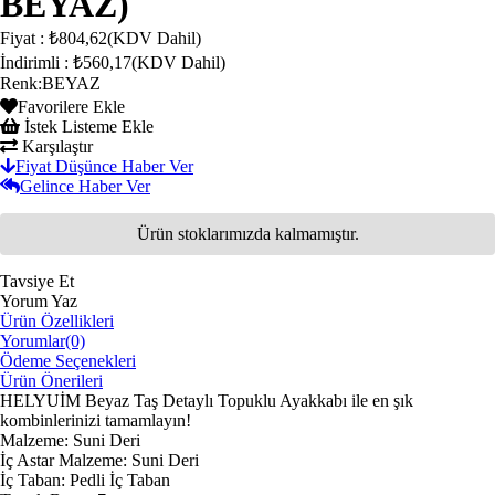
BEYAZ)
Fiyat
:
₺804,62
(KDV Dahil)
İndirimli
:
₺560,17
(KDV Dahil)
Renk
:
BEYAZ
Favorilere Ekle
İstek Listeme Ekle
Karşılaştır
Fiyat Düşünce Haber Ver
Gelince Haber Ver
Ürün stoklarımızda kalmamıştır.
Tavsiye Et
Yorum Yaz
Ürün Özellikleri
Yorumlar
(0)
Ödeme Seçenekleri
Ürün Önerileri
HELYUİM Beyaz Taş Detaylı Topuklu Ayakkabı ile en şık
kombinlerinizi tamamlayın!
Malzeme: Suni Deri
İç Astar Malzeme: Suni Deri
İç Taban: Pedli İç Taban