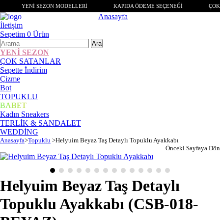
YENİ SEZON MODELLERİ
KAPIDA ÖDEME SEÇENEĞİ
ÇOK 
Anasayfa
İletişim
Sepetim
0
Ürün
YENİ SEZON
ÇOK SATANLAR
Sepette İndirim
Çizme
Bot
TOPUKLU
BABET
Kadın Sneakers
TERLİK & SANDALET
WEDDİNG
Anasayfa
>
Topuklu
>
Helyuim Beyaz Taş Detaylı Topuklu Ayakkabı
Önceki Sayfaya Dön
Helyuim Beyaz Taş Detaylı
Topuklu Ayakkabı
(CSB-018-