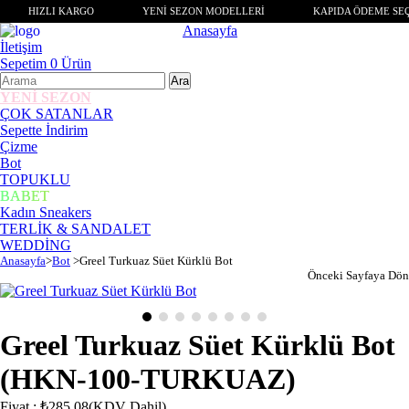
HIZLI KARGO
YENİ SEZON MODELLERİ
KAPIDA ÖDEME SE
Anasayfa
İletişim
Sepetim
0
Ürün
YENİ SEZON
ÇOK SATANLAR
Sepette İndirim
Çizme
Bot
TOPUKLU
BABET
Kadın Sneakers
TERLİK & SANDALET
WEDDİNG
Anasayfa
>
Bot
>
Greel Turkuaz Süet Kürklü Bot
Önceki Sayfaya Dön
Greel Turkuaz Süet Kürklü Bot
(HKN-100-TURKUAZ)
Fiyat
:
₺285,08
(KDV Dahil)