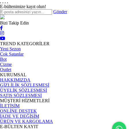
,
,
,
,
E-bültenimize kayıt olun!
Gönder
Bizi Takip Edin
TREND KATEGORİLER
Yeni Sezon
Çok Satanlar
Bot
Çizme
Outlet
KURUMSAL
HAKKIMIZDA
GİZLİLİK SÖZLEŞMESİ
ÜYELİK SÖZLEŞMESİ
SATIŞ SÖZLEŞMESİ
MÜŞTERİ HİZMETLERİ
İLETİŞİM
ONLİNE DESTEK
İADE VE DEĞİŞİM
ÜRÜN VE KARGOLAMA
E-BÜLTEN KAYIT